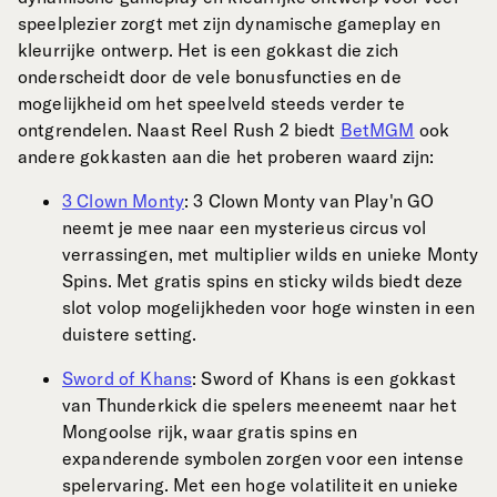
speelplezier zorgt met zijn dynamische gameplay en
kleurrijke ontwerp. Het is een gokkast die zich
onderscheidt door de vele bonusfuncties en de
mogelijkheid om het speelveld steeds verder te
ontgrendelen. Naast Reel Rush 2 biedt
BetMGM
ook
andere gokkasten aan die het proberen waard zijn:
3 Clown Monty
: 3 Clown Monty van Play'n GO
neemt je mee naar een mysterieus circus vol
verrassingen, met multiplier wilds en unieke Monty
Spins. Met gratis spins en sticky wilds biedt deze
slot volop mogelijkheden voor hoge winsten in een
duistere setting.
Sword of Khans
: Sword of Khans is een gokkast
van Thunderkick die spelers meeneemt naar het
Mongoolse rijk, waar gratis spins en
expanderende symbolen zorgen voor een intense
spelervaring. Met een hoge volatiliteit en unieke