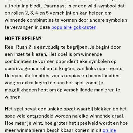
uitbetaling biedt. Daarnaast is er een wild-symbool dat
op rollen 2, 3, 4 en 5 verschijnt en kan helpen om
winnende combinaties te vormen door andere symbolen
te vervangen in deze
populaire gokkasten
.
HOE TE SPELEN?
Reel Rush 2 is eenvoudig te begrijpen. Je begint door
een inzet te kiezen. Het doel is om winnende
combinaties te vormen door identieke symbolen op
opeenvolgende rollen te krijgen, van links naar rechts.
De speciale functies, zoals respins en bonusfuncties,
voegen extra lagen toe aan het spel, zodat je
mogelijkheden hebt om op verschillende manieren te
winnen.
Het spel bevat een unieke opzet waarbij blokken op het
speelveld ontgrendeld worden na elke winnende draai.
Hoe meer je wint, hoe groter het speelveld wordt en hoe
meer winmanieren beschikbaar komen in dit
online