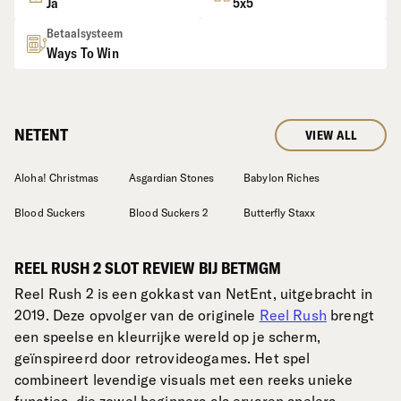
Ja
5x5
Betaalsysteem
Ways To Win
NETENT
VIEW ALL
Aloha! Christmas
Asgardian Stones
Babylon Riches
Blood Suckers
Blood Suckers 2
Butterfly Staxx
REEL RUSH 2 SLOT REVIEW BIJ BETMGM
Reel Rush 2 is een gokkast van NetEnt, uitgebracht in
2019. Deze opvolger van de originele
Reel Rush
brengt
een speelse en kleurrijke wereld op je scherm,
geïnspireerd door retrovideogames. Het spel
combineert levendige visuals met een reeks unieke
functies, die zowel beginners als ervaren spelers