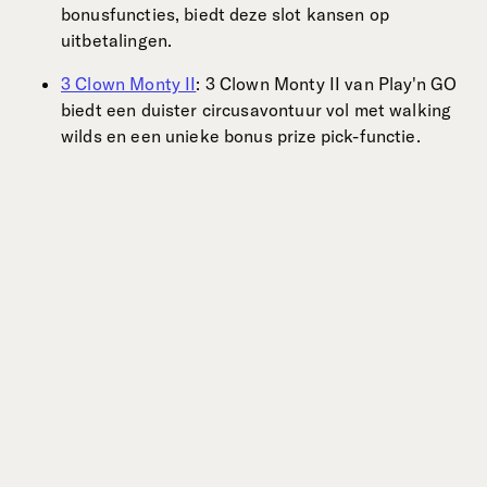
bonusfuncties, biedt deze slot kansen op
uitbetalingen.
3 Clown Monty II
: 3 Clown Monty II van Play'n GO
biedt een duister circusavontuur vol met walking
wilds en een unieke bonus prize pick-functie.