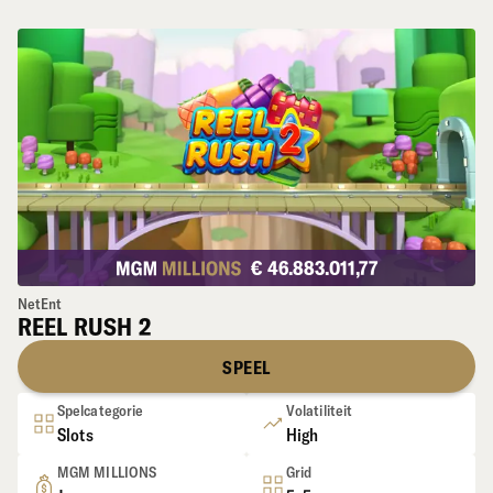
€ 46.883.011,77
NetEnt
REEL RUSH 2
SPEEL
Spelcategorie
Volatiliteit
Slots
High
MGM MILLIONS
Grid