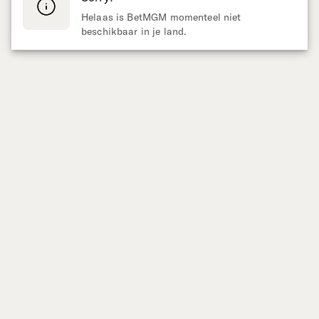
Helaas is BetMGM momenteel niet
beschikbaar in je land.
Aangeboden door
SPORT WEDDEN
CASINO
Live Wedden
Gokkasten
Voetbal
Populair
Darts
Nieuwe Gokkasten
Tennis
Vegas