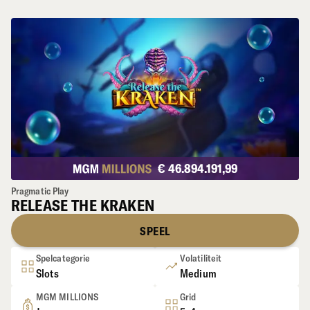
€ 46.894.191,99
Pragmatic Play
RELEASE THE KRAKEN
SPEEL
Spelcategorie
Volatiliteit
Slots
Medium
MGM MILLIONS
Grid