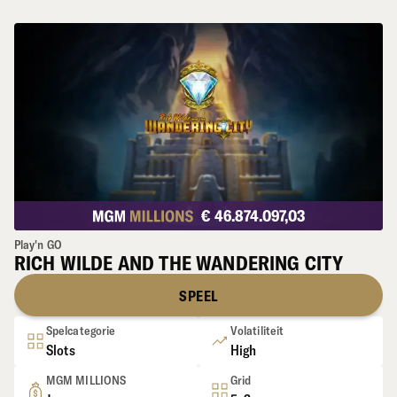
€ 46.874.097,03
Play'n GO
RICH WILDE AND THE WANDERING CITY
SPEEL
Spelcategorie
Volatiliteit
Slots
High
MGM MILLIONS
Grid