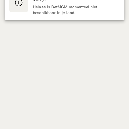
Helaas is BetMGM momenteel niet
beschikbaar in je land.
Aangeboden door
SPORT WEDDEN
CASINO
Live Wedden
Gokkasten
Voetbal
Populair
Darts
Nieuwe Gokkasten
Tennis
Vegas