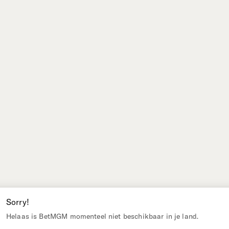
Sorry!
Helaas is BetMGM momenteel niet beschikbaar in je land.