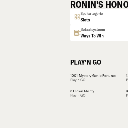
RONIN'S HON
Spelcategorie
Slots
Betaalsysteem
Ways To Win
PLAY'N GO
1001 Mystery Genie Fortunes
1
Play'n GO
P
3 Clown Monty
3
Play'n GO
P