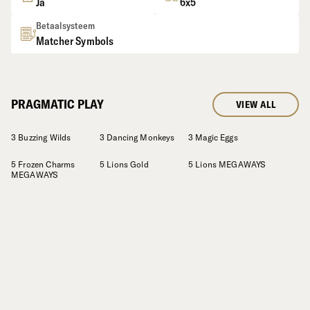
Ja
6x5
Betaalsysteem
Matcher Symbols
PRAGMATIC PLAY
VIEW ALL
3 Buzzing Wilds
3 Dancing Monkeys
3 Magic Eggs
5 Frozen Charms
5 Lions Gold
5 Lions MEGAWAYS
MEGAWAYS