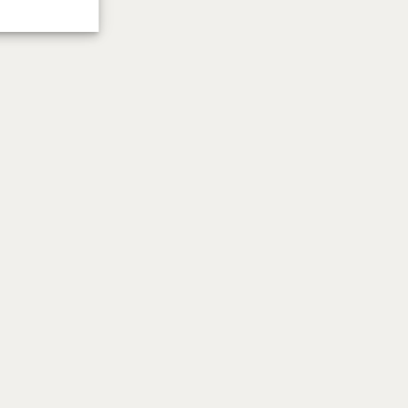
BETMGM
Over Ons
Apps
Affiliates
The Club by BetMGM
Wedregels