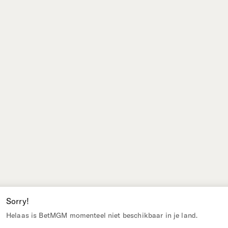
Sorry!
Helaas is BetMGM momenteel niet beschikbaar in je land.