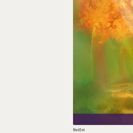
NetEnt