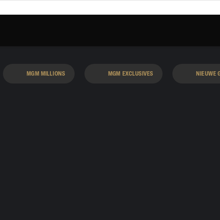
MGM MILLIONS
MGM EXCLUSIVES
NIEUWE 