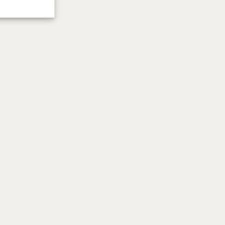
BETMGM
Over Ons
Apps
Affiliates
The Club by BetMGM
Wedregels