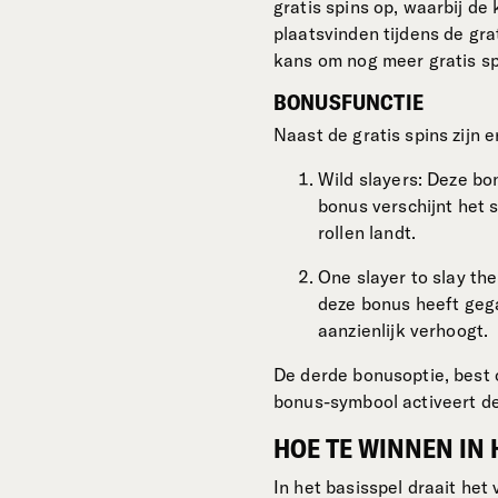
gratis spins op, waarbij d
plaatsvinden tijdens de gra
kans om nog meer gratis sp
BONUSFUNCTIE
Naast de gratis spins zijn
Wild slayers: Deze bon
bonus verschijnt het 
rollen landt.
One slayer to slay the
deze bonus heeft gega
aanzienlijk verhoogt.
De derde bonusoptie, best 
bonus-symbool activeert de
HOE TE WINNEN IN 
In het basisspel draait het