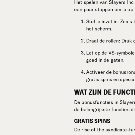
Het spelen van Slayers Inc
een paar stappen om je op 
Stel je inzet in: Zoal
het scherm.
Draai de rollen: Druk
Let op de VS-symbolen:
goed in de gaten.
Activeer de bonusrond
gratis spins en speci
WAT ZIJN DE FUNCT
De bonusfuncties in Slayer
de belangrijkste functies d
GRATIS SPINS
De rise of the syndicate-fu