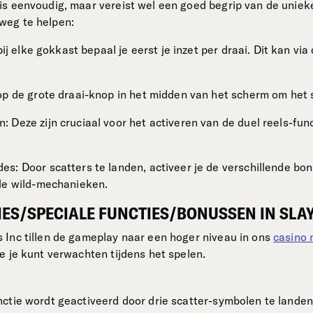
 is eenvoudig, maar vereist wel een goed begrip van de uniek
weg te helpen:
s bij elke gokkast bepaal je eerst je inzet per draai. Dit kan 
 op de grote draai-knop in het midden van het scherm om het s
 Deze zijn cruciaal voor het activeren van de duel reels-func
es: Door scatters te landen, activeer je de verschillende bo
ale wild-mechanieken.
IES/SPECIALE FUNCTIES/BONUSSEN IN SLA
s Inc tillen de gameplay naar een hoger niveau in ons
casino 
ie je kunt verwachten tijdens het spelen.
nctie wordt geactiveerd door drie scatter-symbolen te landen