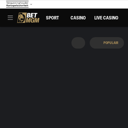
SPORT
CASINO
LIVE CASINO
POPULAIR