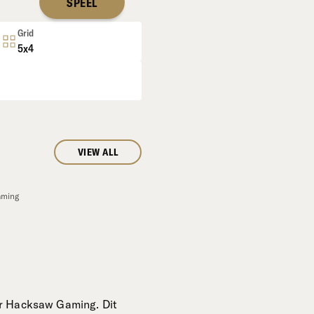
SPEEL
Grid
5x4
VIEW ALL
aming
or Hacksaw Gaming. Dit