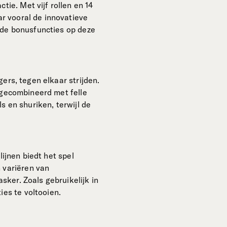
ie. Met vijf rollen en 14
r vooral de innovatieve
n de bonusfuncties op deze
ers, tegen elkaar strijden.
n gecombineerd met felle
s en shuriken, terwijl de
lijnen biedt het spel
 variëren van
ker. Zoals gebruikelijk in
es te voltooien.