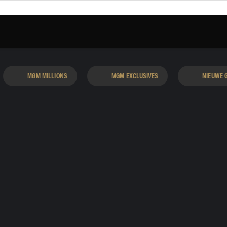
MGM MILLIONS
MGM EXCLUSIVES
NIEUWE 