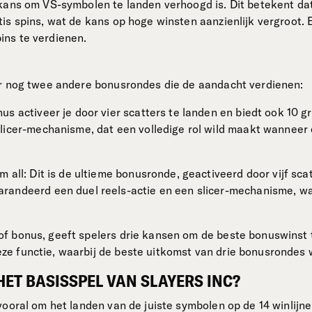
e kans om VS-symbolen te landen verhoogd is. Dit betekent da
tis spins, wat de kans op hoge winsten aanzienlijk vergroot. 
ins te verdienen.
 er nog twee andere bonusrondes die de aandacht verdienen:
us activeer je door vier scatters te landen en biedt ook 10 gr
slicer-mechanisme, dat een volledige rol wild maakt wannee
m all: Dit is de ultieme bonusronde, geactiveerd door vijf scat
randeerd een duel reels-actie en een slicer-mechanisme, wa
of bonus, geeft spelers drie kansen om de beste bonuswinst 
ze functie, waarbij de beste uitkomst van drie bonusrondes
HET BASISSPEL VAN SLAYERS INC?
 vooral om het landen van de juiste symbolen op de 14 winlij