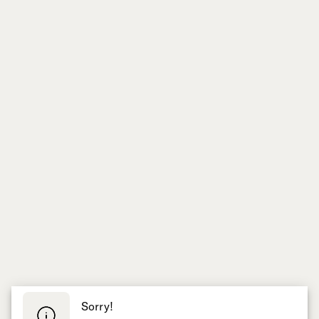
Sorry!