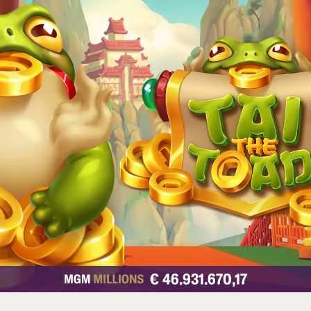
€ 46.931.670,17