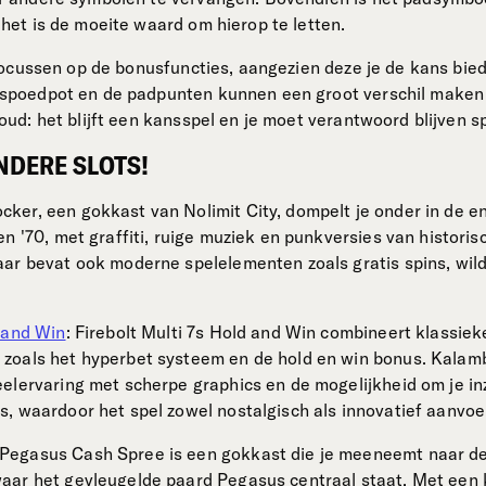
het is de moeite waard om hierop te letten.
 focussen op de bonusfuncties, aangezien deze je de kans bie
poedpot en de padpunten kunnen een groot verschil maken in
ud: het blijft een kansspel en je moet verantwoord blijven s
NDERE SLOTS!
cker, een gokkast van Nolimit City, dompelt je onder in de 
en '70, met graffiti, ruige muziek en punkversies van historis
aar bevat ook moderne spelelementen zoals gratis spins, wild
d and Win
: Firebolt Multi 7s Hold and Win combineert klassie
 zoals het hyperbet systeem en de hold en win bonus. Kala
eelervaring met scherpe graphics en de mogelijkheid om je i
s, waardoor het spel zowel nostalgisch als innovatief aanvoel
 Pegasus Cash Spree is een gokkast die je meeneemt naar d
aar het gevleugelde paard Pegasus centraal staat. Met een k