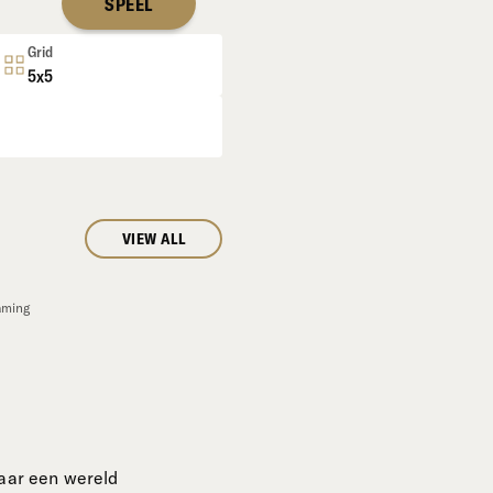
SPEEL
Grid
5x5
VIEW ALL
aming
aar een wereld