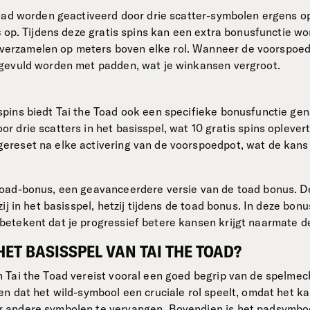
Toad worden geactiveerd door drie scatter-symbolen ergens op
s
op. Tijdens deze gratis spins kan een extra bonusfunctie wo
erzamelen op meters boven elke rol. Wanneer de voorspoed
 gevuld worden met padden, wat je winkansen vergroot.
spins biedt Tai the Toad ook een specifieke bonusfunctie g
r drie scatters in het basisspel, wat 10 gratis spins opleve
ereset na elke activering van de voorspoedpot, wat de kans 
toad-bonus, een geavanceerdere versie van de toad bonus. D
zij in het basisspel, hetzij tijdens de toad bonus. In deze bon
betekent dat je progressief betere kansen krijgt naarmate d
HET BASISSPEL VAN TAI THE TOAD?
n Tai the Toad vereist vooral een goed begrip van de spelm
ten dat het wild-symbool een cruciale rol speelt, omdat het 
r andere symbolen te vervangen. Bovendien is het padsymbo