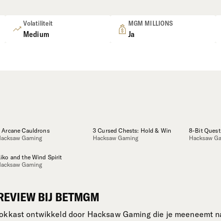
Volatiliteit
MGM MILLIONS
Medium
Ja
 Arcane Cauldrons
3 Cursed Chests: Hold & Win
8-Bit Quest
acksaw Gaming
Hacksaw Gaming
Hacksaw G
iko and the Wind Spirit
acksaw Gaming
 REVIEW BIJ BETMGM
e gokkast ontwikkeld door Hacksaw Gaming die je meeneemt n