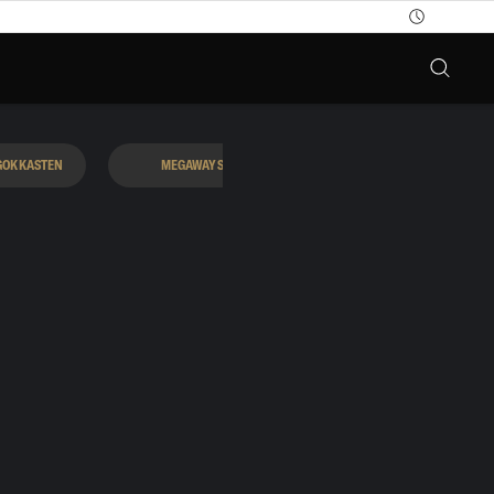
GOKKASTEN
MEGAWAYS
GOKKASTEN
CRASH