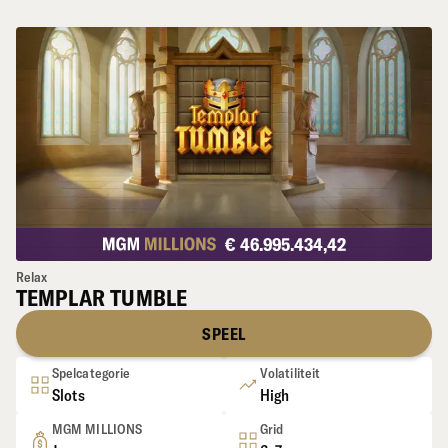
€ 46.995.434,42
Relax
TEMPLAR TUMBLE
SPEEL
Spelcategorie
Volatiliteit
Slots
High
MGM MILLIONS
Grid