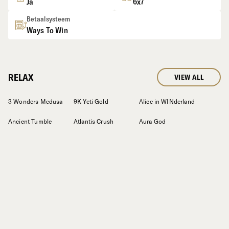
Ja
6x7
Betaalsysteem
Ways To Win
RELAX
VIEW ALL
3 Wonders Medusa
9K Yeti Gold
Alice in WINderland
Ancient Tumble
Atlantis Crush
Aura God