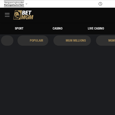
SPORT
CASINO
LIVE CASINO
POPULAIR
MGM MILLIONS
MGM