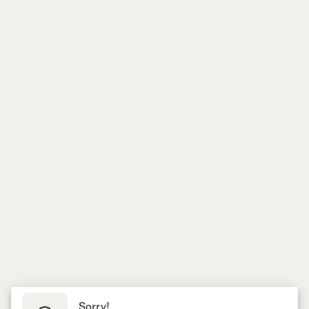
Sorry!