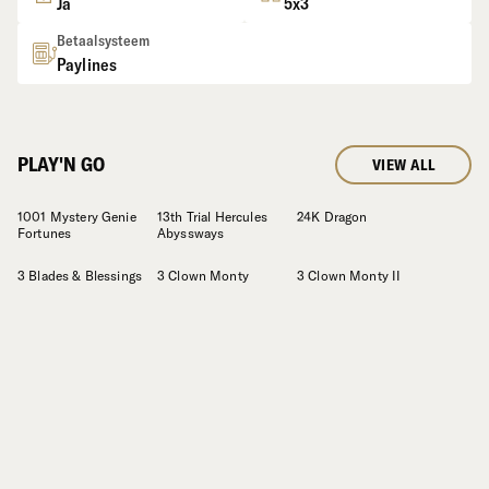
Ja
5x3
Betaalsysteem
Paylines
PLAY'N GO
VIEW ALL
1001 Mystery Genie
13th Trial Hercules
24K Dragon
Fortunes
Abyssways
3 Blades & Blessings
3 Clown Monty
3 Clown Monty II