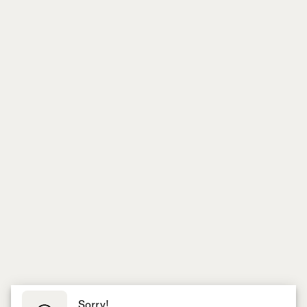
Sorry!