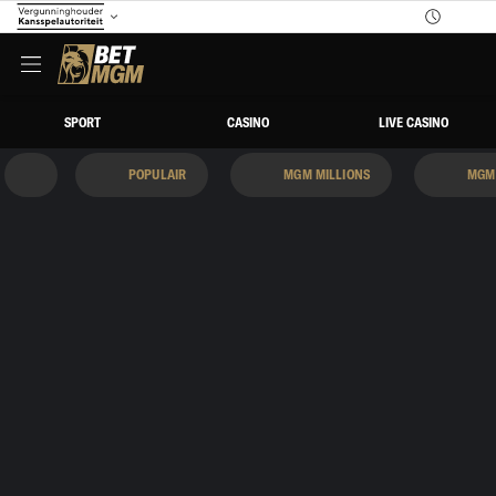
SPORT
CASINO
LIVE CASINO
POPULAIR
MGM MILLIONS
MGM