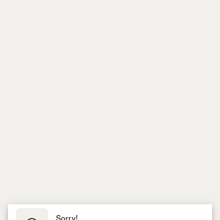
Sorry!