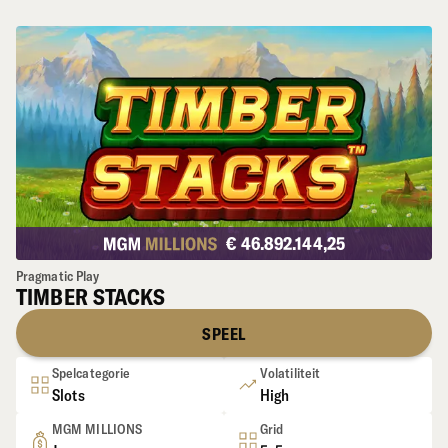
€ 46.892.144,25
Pragmatic Play
TIMBER STACKS
SPEEL
Spelcategorie
Volatiliteit
Slots
High
MGM MILLIONS
Grid