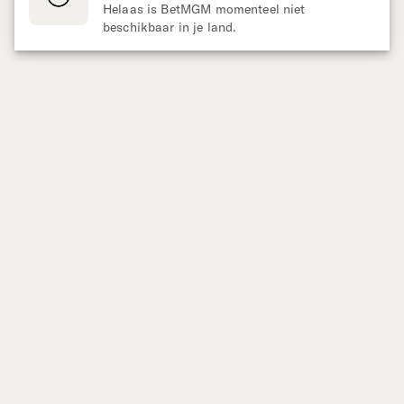
Helaas is BetMGM momenteel niet
beschikbaar in je land.
Aangeboden door
SPORT WEDDEN
CASINO
Live Wedden
Gokkasten
Voetbal
Populair
Darts
Nieuwe Gokkasten
Tennis
Vegas
Blog
Megaways