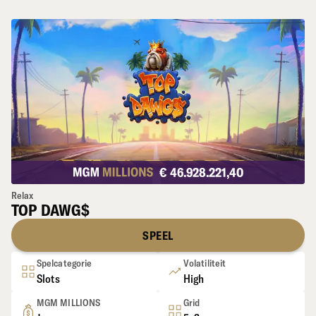
€ 46.928.221,40
Relax
TOP DAWG$
SPEEL
Spelcategorie
Volatiliteit
Slots
High
MGM MILLIONS
Grid