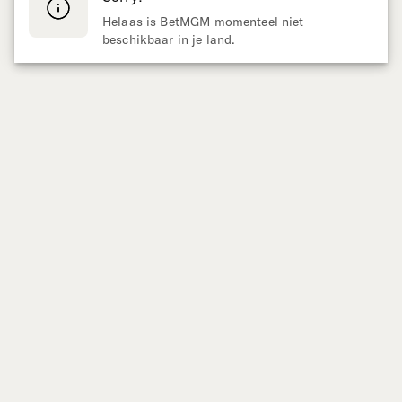
Helaas is BetMGM momenteel niet
beschikbaar in je land.
Aangeboden door
SPORT WEDDEN
CASINO
Live Wedden
Gokkasten
Voetbal
Populair
Darts
Nieuwe Gokkasten
Tennis
Vegas