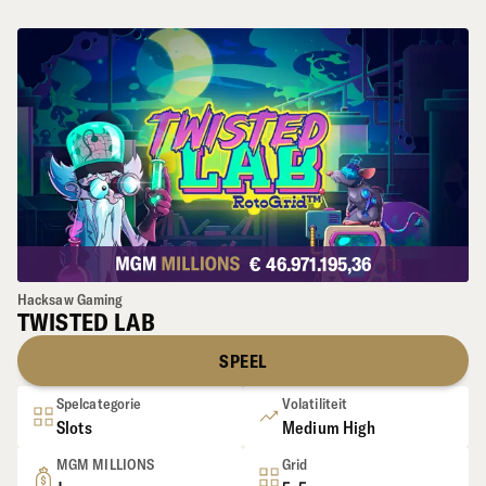
€ 46.971.195,36
Hacksaw Gaming
TWISTED LAB
SPEEL
Spelcategorie
Volatiliteit
Slots
Medium High
MGM MILLIONS
Grid