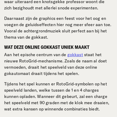
waar uiteraard een knotsgekke professor woont die
zich bezighoudt met allerlei snode experimenten.
Daarnaast zijn de graphics een feest voor het oog en
voegen de geluidseffecten hier nog meer sfeer aan toe.
Vooral de achtergrondmuziek sluit perfect aan bij het
thema van de gokkast.
WAT DEZE ONLINE GOKKAST UNIEK MAAKT
Aan het epische centrum van de
gokkast
staat het
nieuwe RotoGrid-mechanisme. Zoals de naam al doet
vermoeden, draait het speelveld van deze online
gokautomaat draait tijdens het spelen.
Tijdens het spel kunnen er RotoGrid-symbolen op het
speelveld landen, welke tussen de 1 en 4 charges
kunnen opladen. Wanneer dit gebeurt, zal een charge
het speelveld met 90 graden met de klok mee draaien,
wat extra kansen op winnende combinaties biedt.