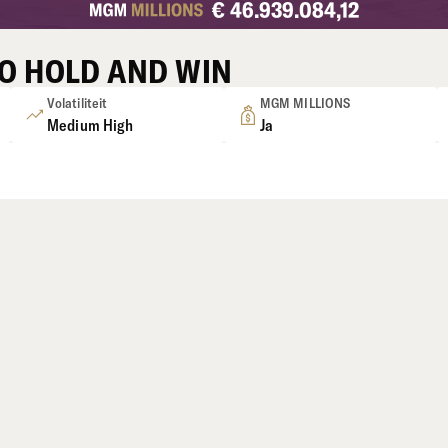
€ 46.939.084,12
O HOLD AND WIN
Volatiliteit
MGM MILLIONS
Medium High
Ja