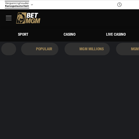
SPORT
CASINO
LIVE CASINO
POPULAIR
MGM MILLIONS
MGM