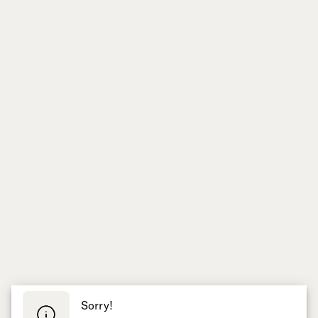
Sorry!