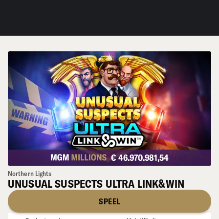
€ 46.970.981,54
Northern Lights
UNUSUAL SUSPECTS ULTRA LINK&WIN
SPEEL