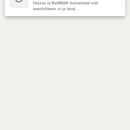
Helaas is BetMGM momenteel niet
beschikbaar in je land.
Aangeboden door
SPORT WEDDEN
CASINO
Live Wedden
Gokkasten
Voetbal
Populair
Darts
Nieuwe Gokkasten
Tennis
Vegas
Blog
Megaways