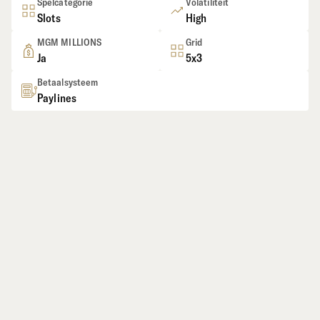
Spelcategorie
Volatiliteit
Slots
High
MGM MILLIONS
Grid
Ja
5x3
Betaalsysteem
Paylines