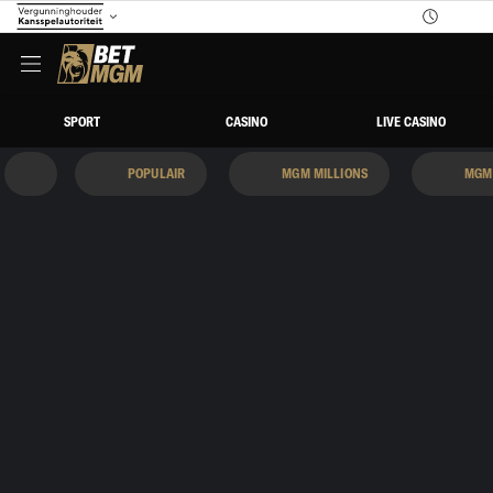
SPORT
CASINO
LIVE CASINO
POPULAIR
MGM MILLIONS
MGM