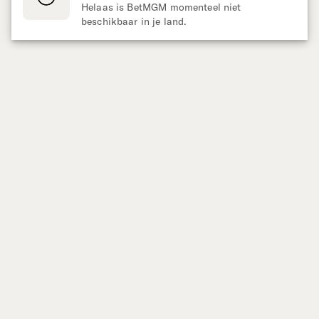
Helaas is BetMGM momenteel niet
beschikbaar in je land.
Aangeboden door
SPORT WEDDEN
CASINO
Live Wedden
Gokkasten
Voetbal
Populair
Darts
Nieuwe Gokkasten
Tennis
Vegas
Blog
Megaways