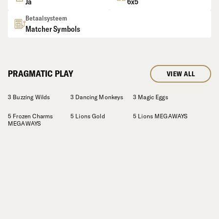
Ja
6x5
Betaalsysteem
Matcher Symbols
PRAGMATIC PLAY
VIEW ALL
3 Buzzing Wilds
3 Dancing Monkeys
3 Magic Eggs
5 Frozen Charms
5 Lions Gold
5 Lions MEGAWAYS
MEGAWAYS