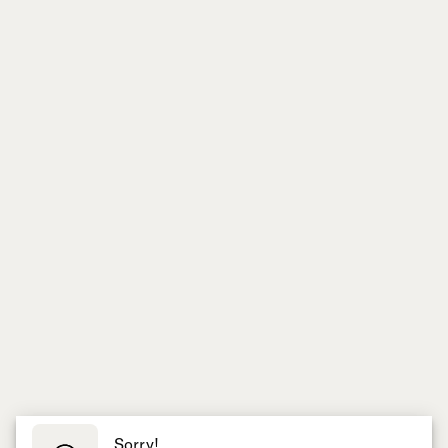
Sorry!