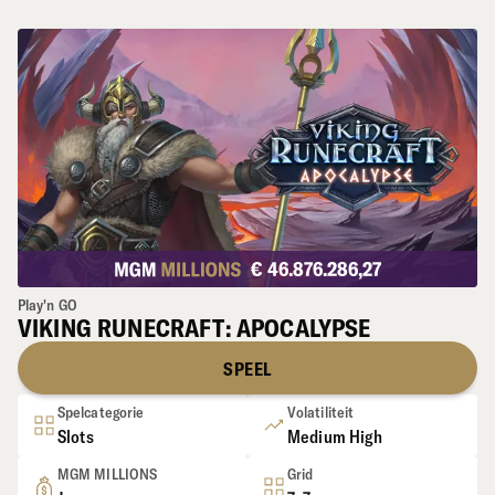
€ 46.876.286,27
Play'n GO
VIKING RUNECRAFT: APOCALYPSE
SPEEL
Spelcategorie
Volatiliteit
Slots
Medium High
MGM MILLIONS
Grid