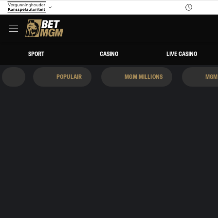
SPORT
CASINO
LIVE CASINO
POPULAIR
MGM MILLIONS
MGM