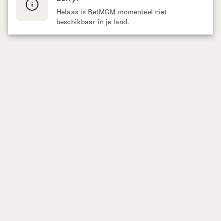
Helaas is BetMGM momenteel niet
beschikbaar in je land.
Aangeboden door
SPORT WEDDEN
CASINO
Live Wedden
Gokkasten
Voetbal
Populair
Darts
Nieuwe Gokkasten
Tennis
Vegas