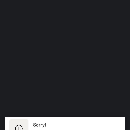
Sorry!