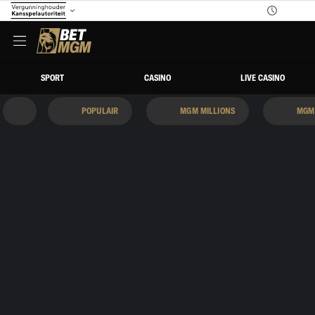
SPORT
CASINO
LIVE CASINO
POPULAIR
MGM MILLIONS
MGM