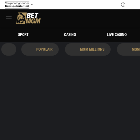
SPORT
CASINO
LIVE CASINO
POPULAIR
MGM MILLIONS
MGM