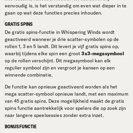
eenvoudig is, is het verstandig om even wat dieper in te
gaan op wat deze functies precies inhouden.
GRATIS SPINS
De gratis spins-functie in Whispering Winds wordt
geactiveerd wanneer je drie scatter-symbolen op de
rollen 1, 3 en 5 landt. Dit levert je vijf gratis spins op,
waarbij tijdens elke spin een groot
3x3-megasymbool
op de rollen verschijnt. Dit megasymbool kan elk
regulier symbool zijn en vergroot je kansen op een
winnende combinatie.
De functie kan opnieuw geactiveerd worden als het
mega scatter-symbool opnieuw landt, met een maximum
van 45 gratis spins. Deze mogelijkheid maakt de gratis
spins functie aantrekkelijk voor spelers die op zoek zijn
naar langere speelsessies zonder extra inzet.
BONUSFUNCTIE