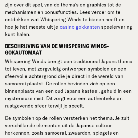
zijn over dit spel, van de thema's en graphics tot de
mechanismen en bonusfuncties. Lees verder om te
ontdekken wat Whispering Winds te bieden heeft en
hoe je het meeste uit je
casino gokkasten
speelervaring
kunt halen.
BESCHRIJVING VAN DE WHISPERING WINDS-
GOKAUTOMAAT
Whispering Winds brengt een traditioneel Japans thema
tot leven, met zorgvuldig ontworpen symbolen en een
sfeervolle achtergrond die je direct in de wereld van
samoerai plaatst. De rollen bevinden zich op een
binnenplaats van een oud Japans kasteel, gehuld in een
mysterieuze mist. Dit zorgt voor een authentieke en
rustgevende sfeer terwijl je speelt.
De symbolen op de rollen versterken het thema. Je zult
verschillende elementen uit de Japanse cultuur
herkennen, zoals samoerai, zwaarden, spiegels en