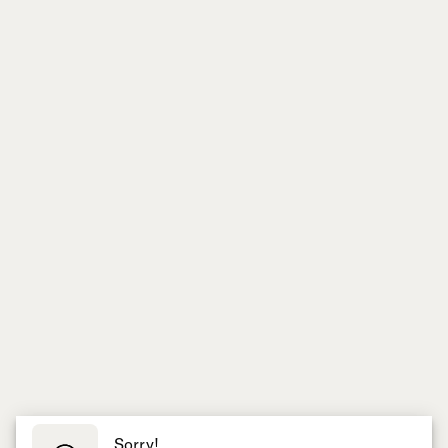
Sorry!