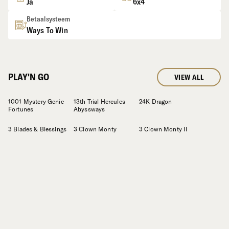
Ja
6x4
Betaalsysteem
Ways To Win
PLAY'N GO
VIEW ALL
1001 Mystery Genie
13th Trial Hercules
24K Dragon
Fortunes
Abyssways
3 Blades & Blessings
3 Clown Monty
3 Clown Monty II