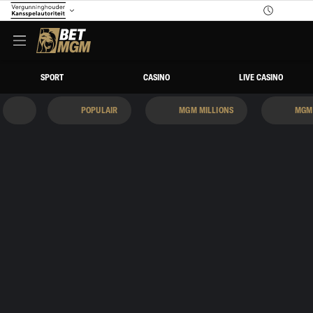
SPORT
CASINO
LIVE CASINO
POPULAIR
MGM MILLIONS
MGM