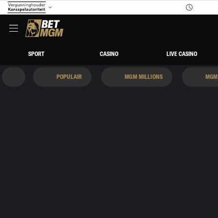
SPORT
CASINO
LIVE CASINO
POPULAIR
MGM MILLIONS
MGM