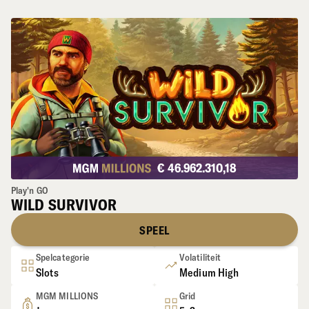
€ 46.962.310,18
Play'n GO
WILD SURVIVOR
SPEEL
Spelcategorie
Volatiliteit
Slots
Medium High
MGM MILLIONS
Grid