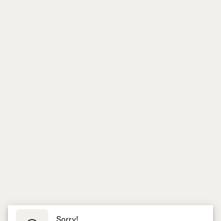
Sorry!