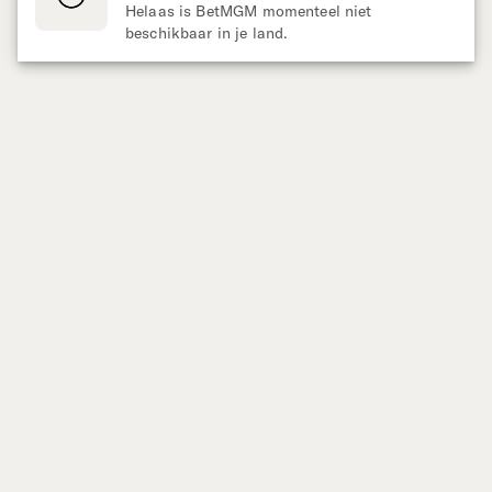
Helaas is BetMGM momenteel niet
beschikbaar in je land.
Aangeboden door
SPORT WEDDEN
CASINO
Live Wedden
Gokkasten
Voetbal
Populair
Darts
Nieuwe Gokkasten
Tennis
Vegas
Blog
Megaways