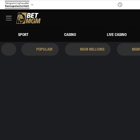
SPORT
CASINO
LIVE CASINO
POPULAIR
MGM MILLIONS
MGM