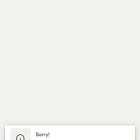
Sorry!