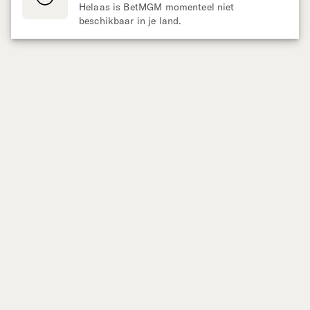
Helaas is BetMGM momenteel niet
beschikbaar in je land.
Aangeboden door
SPORT WEDDEN
CASINO
Live Wedden
Gokkasten
Voetbal
Populair
Darts
Nieuwe Gokkasten
Tennis
Vegas
Blog
Megaways