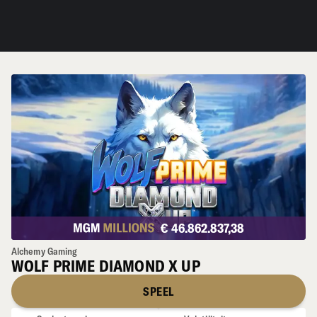
€ 46.862.837,38
Alchemy Gaming
WOLF PRIME DIAMOND X UP
SPEEL