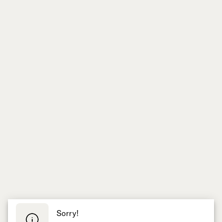
Sorry!