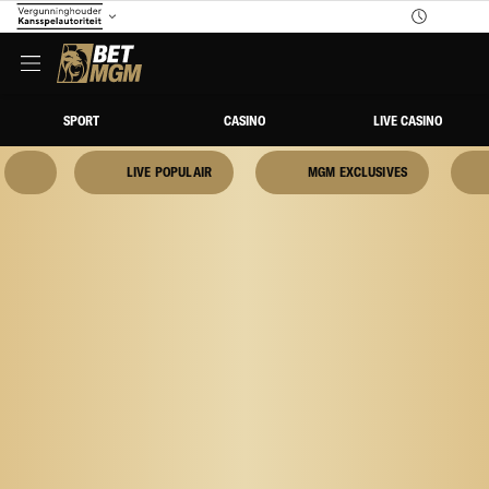
SPORT
CASINO
LIVE CASINO
LIVE POPULAIR
MGM EXCLUSIVES