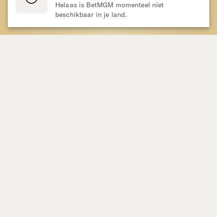
Helaas is BetMGM momenteel niet
beschikbaar in je land.
Aangeboden door
SPORT WEDDEN
CASINO
Live Wedden
Gokkasten
Voetbal
Populair
Darts
Nieuwe Gokkasten
Tennis
Vegas
Blog
Megaways