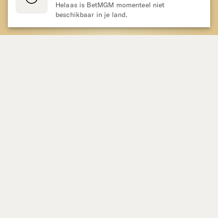
Helaas is BetMGM momenteel niet
beschikbaar in je land.
Aangeboden door
SPORT WEDDEN
CASINO
Live Wedden
Gokkasten
Voetbal
Populair
Darts
Nieuwe Gokkasten
Tennis
Vegas
Blog
Megaways