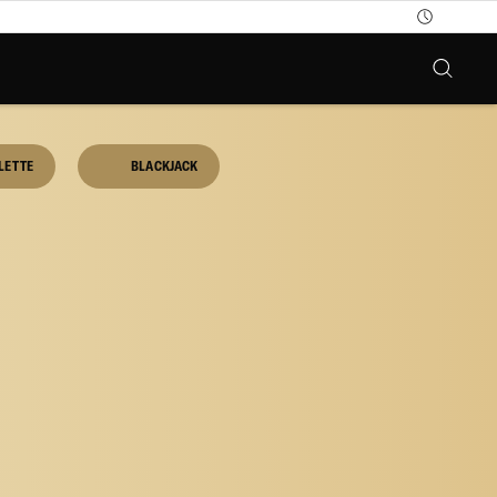
LETTE
BLACKJACK
SPELSHOWS
VIP