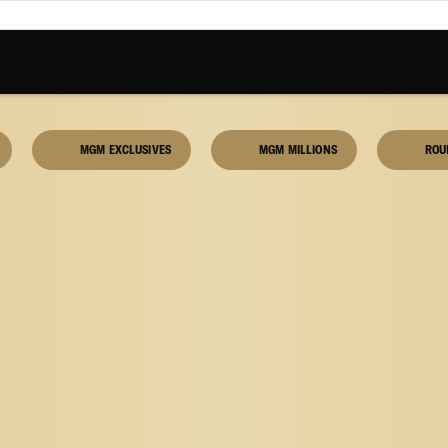
MGM EXCLUSIVES
MGM MILLIONS
ROU