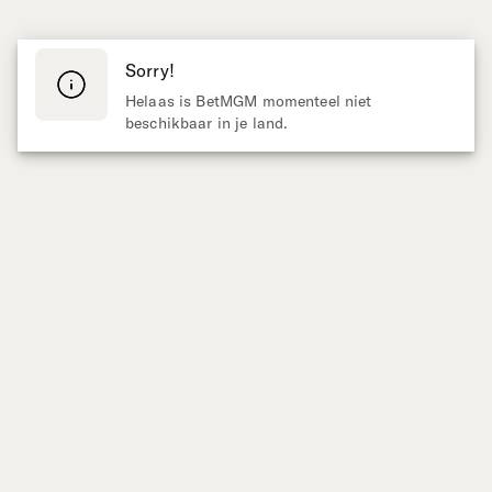
Sorry!
Helaas is BetMGM momenteel niet
beschikbaar in je land.
WEDDEN OP RUGBY LEAGUE BIJ BETMGM
BetMGM Sports
is een topbestemming als het gaat om
wedden op
darts
,
F1
en
voetbal
. Rugby League
weddenschappen mogen uiteraard niet ontbreken. Als