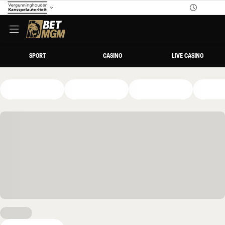
SPORT
CASINO
LIVE CASINO