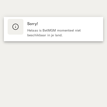
Sorry!
Helaas is BetMGM momenteel niet
beschikbaar in je land.
WEDDEN OP RUGBY UNION BIJ BETMGM
BetMGM Sports is een meer dan uitstekende
bestemming voor aficionado's van
sportwedden
. Denk