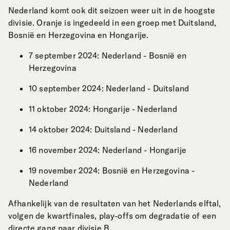
Nederland komt ook dit seizoen weer uit in de hoogste
divisie. Oranje is ingedeeld in een groep met Duitsland,
Bosnië en Herzegovina en Hongarije.
7 september 2024: Nederland - Bosnië en
Herzegovina
10 september 2024: Nederland - Duitsland
11 oktober 2024: Hongarije - Nederland
14 oktober 2024: Duitsland - Nederland
16 november 2024: Nederland - Hongarije
19 november 2024: Bosnië en Herzegovina -
Nederland
Afhankelijk van de resultaten van het Nederlands elftal,
volgen de kwartfinales, play-offs om degradatie of een
directe gang naar divisie B.