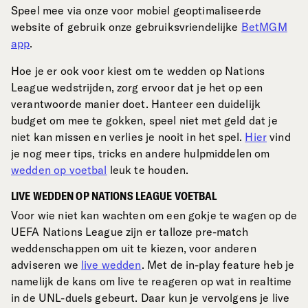
Speel mee via onze voor mobiel geoptimaliseerde
website of gebruik onze gebruiksvriendelijke
BetMGM
app
.
Hoe je er ook voor kiest om te wedden op Nations
League wedstrijden, zorg ervoor dat je het op een
verantwoorde manier doet. Hanteer een duidelijk
budget om mee te gokken, speel niet met geld dat je
niet kan missen en verlies je nooit in het spel.
Hier
vind
je nog meer tips, tricks en andere hulpmiddelen om
wedden op voetbal
leuk te houden.
LIVE WEDDEN OP NATIONS LEAGUE VOETBAL
Voor wie niet kan wachten om een gokje te wagen op de
UEFA Nations League zijn er talloze pre-match
weddenschappen om uit te kiezen, voor anderen
adviseren we
live wedden
. Met de in-play feature heb je
namelijk de kans om live te reageren op wat in realtime
in de UNL-duels gebeurt. Daar kun je vervolgens je live