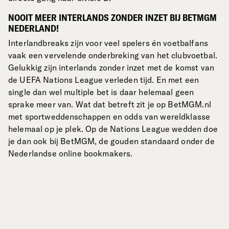
NOOIT MEER INTERLANDS ZONDER INZET BIJ BETMGM
NEDERLAND!
Interlandbreaks zijn voor veel spelers én voetbalfans
vaak een vervelende onderbreking van het clubvoetbal.
Gelukkig zijn interlands zonder inzet met de komst van
de UEFA Nations League verleden tijd. En met een
single dan wel multiple bet is daar helemaal geen
sprake meer van. Wat dat betreft zit je op BetMGM.nl
met sportweddenschappen en odds van wereldklasse
helemaal op je plek. Op de Nations League wedden doe
je dan ook bij BetMGM, de gouden standaard onder de
Nederlandse online bookmakers.