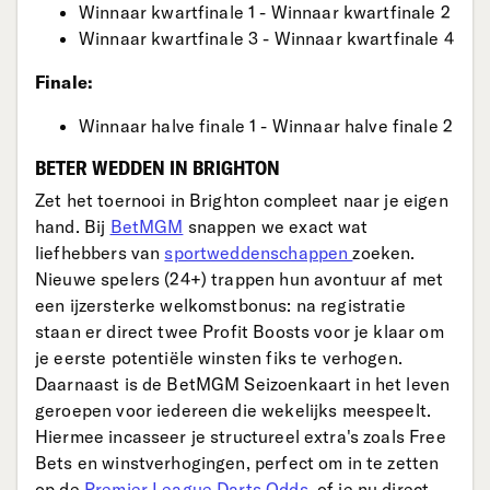
Winnaar kwartfinale 1 - Winnaar kwartfinale 2
Winnaar kwartfinale 3 - Winnaar kwartfinale 4
Finale:
Winnaar halve finale 1 - Winnaar halve finale 2
BETER WEDDEN IN BRIGHTON
Zet het toernooi in Brighton compleet naar je eigen
hand. Bij
BetMGM
snappen we exact wat
liefhebbers van
sportweddenschappen
zoeken.
Nieuwe spelers (24+) trappen hun avontuur af met
een ijzersterke welkomstbonus: na registratie
staan er direct twee Profit Boosts voor je klaar om
je eerste potentiële winsten fiks te verhogen.
Daarnaast is de BetMGM Seizoenkaart in het leven
geroepen voor iedereen die wekelijks meespeelt.
Hiermee incasseer je structureel extra's zoals Free
Bets en winstverhogingen, perfect om in te zetten
op de
Premier League Darts Odds
, of je nu direct