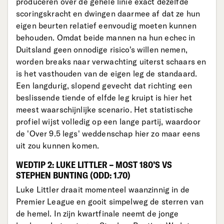
produceren over de gehele linie exact dezelfde
scoringskracht en dwingen daarmee af dat ze hun
eigen beurten relatief eenvoudig moeten kunnen
behouden. Omdat beide mannen na hun echec in
Duitsland geen onnodige risico's willen nemen,
worden breaks naar verwachting uiterst schaars en
is het vasthouden van de eigen leg de standaard.
Een langdurig, slopend gevecht dat richting een
beslissende tiende of elfde leg kruipt is hier het
meest waarschijnlijke scenario. Het statistische
profiel wijst volledig op een lange partij, waardoor
de 'Over 9.5 legs' weddenschap hier zo maar eens
uit zou kunnen komen.
WEDTIP 2: LUKE LITTLER – MOST 180’S VS
STEPHEN BUNTING (ODD: 1.70)
Luke Littler draait momenteel waanzinnig in de
Premier League en gooit simpelweg de sterren van
de hemel. In zijn kwartfinale neemt de jonge