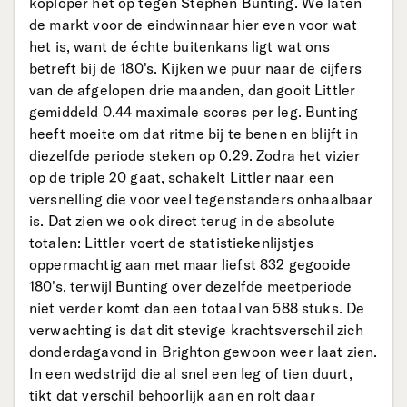
koploper het op tegen Stephen Bunting. We laten
de markt voor de eindwinnaar hier even voor wat
het is, want de échte buitenkans ligt wat ons
betreft bij de 180's. Kijken we puur naar de cijfers
van de afgelopen drie maanden, dan gooit Littler
gemiddeld 0.44 maximale scores per leg. Bunting
heeft moeite om dat ritme bij te benen en blijft in
diezelfde periode steken op 0.29. Zodra het vizier
op de triple 20 gaat, schakelt Littler naar een
versnelling die voor veel tegenstanders onhaalbaar
is. Dat zien we ook direct terug in de absolute
totalen: Littler voert de statistiekenlijstjes
oppermachtig aan met maar liefst 832 gegooide
180's, terwijl Bunting over dezelfde meetperiode
niet verder komt dan een totaal van 588 stuks. De
verwachting is dat dit stevige krachtsverschil zich
donderdagavond in Brighton gewoon weer laat zien.
In een wedstrijd die al snel een leg of tien duurt,
tikt dat verschil behoorlijk aan en rolt daar