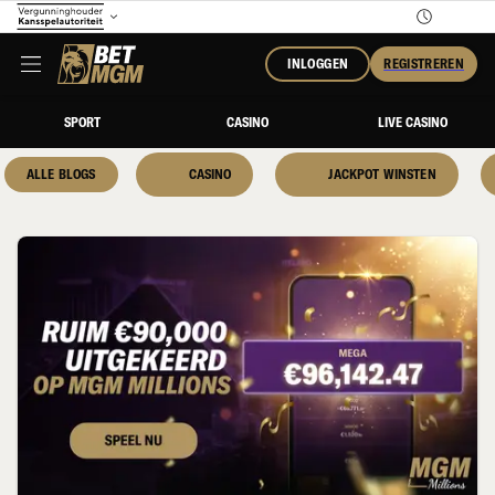
INLOGGEN
REGISTREREN
SPORT
CASINO
LIVE CASINO
ALLE BLOGS
CASINO
JACKPOT WINSTEN