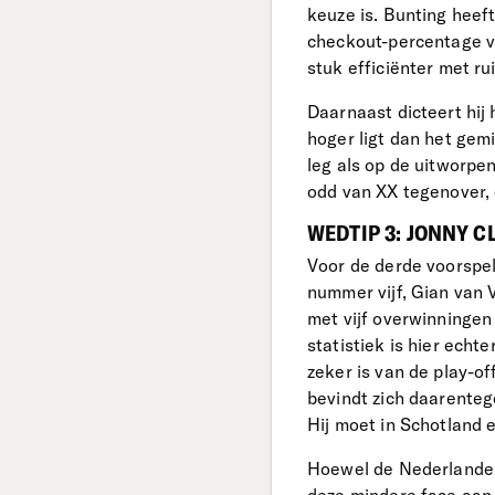
keuze is. Bunting heef
checkout-percentage va
stuk efficiënter met r
Daarnaast dicteert hij
hoger ligt dan het gem
leg als op de uitworpen
odd van XX tegenover,
WEDTIP 3: JONNY C
Voor de derde voorspel
nummer vijf, Gian van 
met vijf overwinningen
statistiek is hier echt
zeker is van de play-of
bevindt zich daarentege
Hij moet in Schotland 
Hoewel de Nederlander 