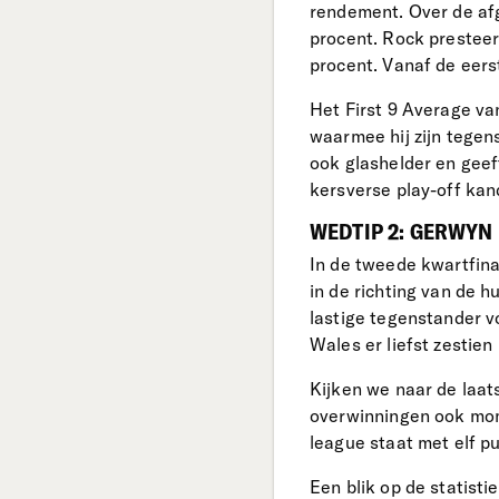
rendement. Over de afg
procent. Rock presteert
procent. Vanaf de eerst
Het First 9 Average va
waarmee hij zijn tegen
ook glashelder en gee
kersverse play-off ka
WEDTIP 2: GERWYN 
In de tweede kwartfina
in de richting van de 
lastige tegenstander v
Wales er liefst zestien 
Kijken we naar de laats
overwinningen ook mome
league staat met elf pu
Een blik op de statist