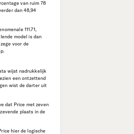
rcentage van ruim 78
 verder dan 48,94
enomenale 111.71,
llende model is dan
 zege voor de
p.
ta wijst nadrukkelijk
gezien een ontzettend
en wist de darter uit
 we dat Price met zeven
 zevende plaats in de
rice hier de logische