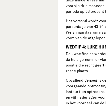
deze mindere fase aan 
voorbije drie maanden r
periode op 58 procent 
Het verschil wordt voo
percentage van 43,94 p
Welshman daarom naar v
vorm van de afgelopen 
WEDTIP 4: LUKE HU
De kwartfinales worde
de huidige nummer vier
positie die recht geeft
zesde plaats.
Opvallend genoeg is de
voorgaande ontmoeting
laatste tien optredens
en vijf nederlagen voor
in het voordeel van de