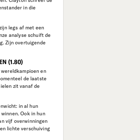
en. Clayton schreef de
enstander in die
ijn legs af met een
nze analyse schuift de
. Zijn overtuigende
N (1.80)
d wereldkampioen en
momenteel de laatste
ielen zit vanaf de
nwicht: in al hun
 winnen. Ook in hun
an vijf overwinningen
en lichte verschuiving