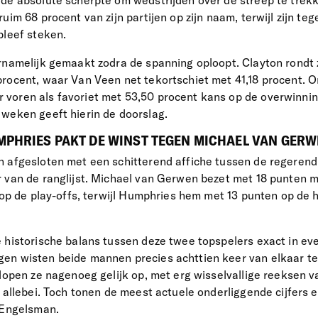
de absolute scherpte om wedstrijden over de streep te trekk
uim 68 procent van zijn partijen op zijn naam, terwijl zijn teg
bleef steken.
rnamelijk gemaakt zodra de spanning oploopt. Clayton rondt z
rocent, waar Van Veen net tekortschiet met 41,18 procent. O
oren als favoriet met 53,50 procent kans op de overwinning
weken geeft hierin de doorslag.
MPHRIES PAKT DE WINST TEGEN MICHAEL VAN GERWE
n afgesloten met een schitterend affiche tussen de regeren
 van de ranglijst. Michael van Gerwen bezet met 18 punten 
 op de play-offs, terwijl Humphries hem met 13 punten op de h
 historische balans tussen deze twee topspelers exact in eve
en wisten beide mannen precies achttien keer van elkaar te
 lopen ze nagenoeg gelijk op, met erg wisselvallige reeksen v
 allebei. Toch tonen de meest actuele onderliggende cijfers e
 Engelsman.