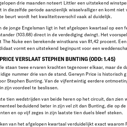
elopen drie maanden noteert Littler een uitstekend winstpe
 in diezelfde periode aanzienlijk wisselvalliger en komt niet
e beurt wordt het kwaliteitsverschil vaak al duidelijk.
n de jonge Engelsman ligt in het afgelopen kwartaal op een f
stander (103.68) direct in de verdediging dwingt. Het voorspe
ft The Nuke een berekende winstkans van 81,42 procent. Een
ndidaat vormt een uitstekend beginpunt voor een weddenscha
PRICE VERSLAAT STEPHEN BUNTING (ODD: 1.45)
le staan twee ervaren krachten tegenover elkaar, maar de da
huidige nummer drie van de stand. Gerwyn Price is historisch 
oor Stephen Bunting. Van de vijfentwintig eerdere ontmoeting
in zijn voordeel te beslissen.
te tien wedstrijden van beide heren op het circuit, dan zien
nteel beduidend beter in zijn vel zit dan Bunting, die op de
nten en op vijf zeges in zijn laatste tien duels bleef steken.
ieken van het afgelopen kwartaal verduidelijkt exact waarom P