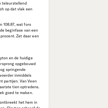
 teleurstellend
ch op dat vlak een
n 108.87, wat fors
l de beginfase van een
 procent. Zet daar een
yton en de huidige
voorsprong opgebouwd
oog springende
nvoerder inmiddels
ht partijen. Van Veen
 laatste tien optredens.
lek goed te maken.
ontbreekt het hem in