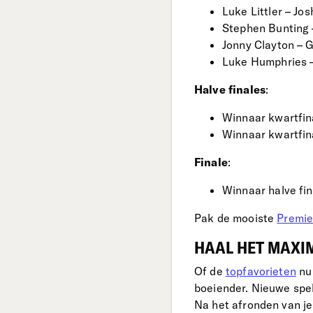
Luke Littler – Jo
Stephen Bunting 
Jonny Clayton – 
Luke Humphries 
Halve finales
:
Winnaar kwartfina
Winnaar kwartfina
Finale
:
Winnaar halve fin
Pak de mooiste
Premie
HAAL HET MAXI
Of de
topfavorieten
nu 
boeiender. Nieuwe spe
Na het afronden van je