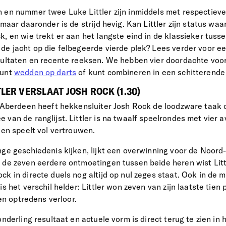
 en nummer twee Luke Littler zijn inmiddels met respectievel
 maar daaronder is de strijd hevig. Kan Littler zijn status w
k, en wie trekt er aan het langste eind in de klassieker tus
de jacht op die felbegeerde vierde plek? Lees verder voor ee
sultaten en recente reeksen. We hebben vier doordachte voors
kunt
wedden op darts
of kunt combineren in een schitterende
TLER VERSLAAT JOSH ROCK (1.30)
n Aberdeen heeft hekkensluiter Josh Rock de loodzware taak
 van de ranglijst. Littler is na twaalf speelrondes met vier 
 en speelt vol vertrouwen.
nge geschiedenis kijken, lijkt een overwinning voor de Noord-
 de zeven eerdere ontmoetingen tussen beide heren wist Litt
ck in directe duels nog altijd op nul zeges staat. Ook in de 
s het verschil helder: Littler won zeven van zijn laatste tien 
ien optredens verloor.
onderling resultaat en actuele vorm is direct terug te zien in