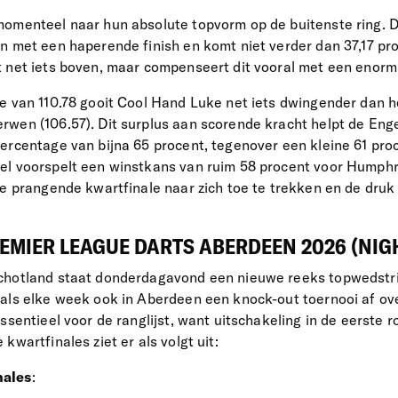
momenteel naar hun absolute topvorm op de buitenste ring.
n met een haperende finish en komt niet verder dan 37,17 pr
t net iets boven, maar compenseert dit vooral met een enor
e van 110.78 gooit Cool Hand Luke net iets dwingender dan 
rwen (106.57). Dit surplus aan scorende kracht helpt de En
ercentage van bijna 65 procent, tegenover een kleine 61 proc
l voorspelt een winstkans van ruim 58 procent voor Humphri
ze prangende kwartfinale naar zich toe te trekken en de druk 
MIER LEAGUE DARTS ABERDEEN 2026 (NIGH
chotland staat donderdagavond een nieuwe reeks topwedstri
als elke week ook in Aberdeen een knock-out toernooi af ove
ssentieel voor de ranglijst, want uitschakeling in de eerste 
kwartfinales ziet er als volgt uit:
nales
: