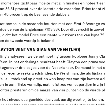
t momenteel zichtbaar moeite met zijn finishes en noteert een
n 36,31 procent over de laatste drie maanden. Price toont zi
uim 45 procent op de beslissende dubbels.
 het tempo in de scorende beurten met een First 9 Average va
iddelde van de Engelsman (103.33). Door dit verschil in zowe
, dicht het model Price een riante winstkans toe van bijna 72
 en de tweede wedtip is bekend.
LAYTON WINT VAN GIAN VAN VEEN (1.90)
ling analyseren we de ontmoeting tussen koploper Jonny Cla
Veen. In het onderlinge resultaat heeft Clayton een prima 
 tegenover drie zeges voor de Nederlander. De meest in het 
er de recente reeks wedstrijden. De Welshman, die als lijstaa
fs, is uitstekend op dreef en won knap zes van zijn laatste ac
n in een flinke vormdip, met liefst zes verliespartijen in zijn
echter presteren om de marge van vier punten op de vierde p
het niveau qua gemiddeldes vaak aardig weet bij te benen, 