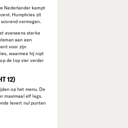
 De Nederlander kampt
ocent. Humphries zit
m scorend vermogen.
het eveneens sterke
gelsman aan een
ent voor zijn
es, waarmee hij nipt
op de top vier verder
T 12)
jden op het menu. De
r maximaal elf legs.
ronde levert nul punten