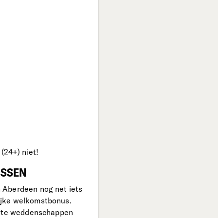
24+) niet!
USSEN
 Aberdeen nog net iets
ijke welkomstbonus.
erste weddenschappen