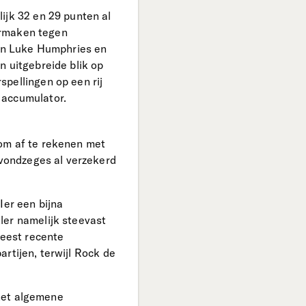
ijk 32 en 29 punten al
aarmaken tegen
sen Luke Humphries en
n uitgebreide blik op
pellingen op een rij
 accumulator.
 om af te rekenen met
avondzeges al verzekerd
Ier een bijna
ler namelijk steevast
meest recente
partijen, terwijl Rock de
 het algemene