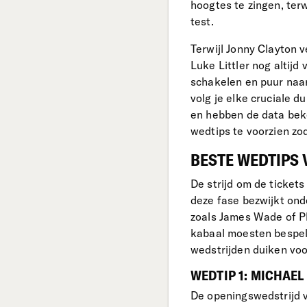
hoogtes te zingen, te
test.
Terwijl Jonny Clayton
Luke Littler nog altijd
schakelen en puur naar
volg je elke cruciale 
en hebben de data bek
wedtips te voorzien zo
BESTE WEDTIPS 
De strijd om de ticket
deze fase bezwijkt ond
zoals James Wade of Ph
kabaal moesten bespele
wedstrijden duiken voo
WEDTIP 1: MICHAEL
De openingswedstrijd v