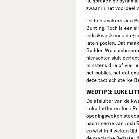
is, spreken de dynamiek
zwaar in het voordeel v
De bookmakers zien Pri
Bunting. Toch is een si
indrukwekkende dagzege
laten gooien. Dat maak
Builder. We combineren 
hierachter sluit perfe
minstens drie of vier 
het publiek net dat ex
deze tactisch sterke B
WEDTIP 3: LUKE LI
De afsluiter van de kwa
Luke Littler en Josh Ro
openingsweken steeds z
nachtmerrie van Josh 
en wist in 4 weken tij
de magische 9-darter di