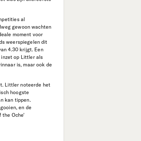
petities al
mpelweg gewoon wachten
 ideale moment voor
dds weerspiegelen dit
van 4.30 krijgt. Een
inzet op Littler als
winnaar is, maar ook de
t. Littler noteerde het
risch hoogste
n kan tippen.
gooien, en de
f the Oche'