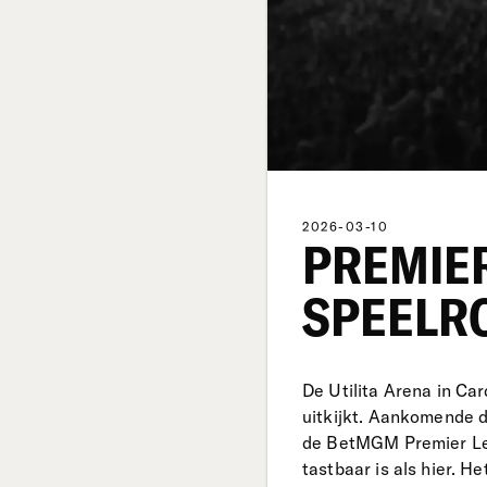
2026-03-10
PREMIE
SPEELRO
De Utilita Arena in Ca
uitkijkt. Aankomende 
de BetMGM Premier Lea
tastbaar is als hier. 