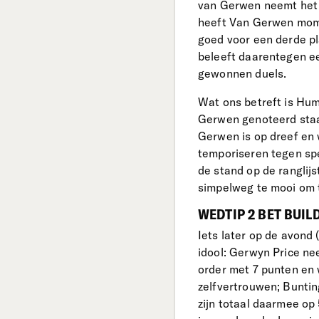
van Gerwen neemt het 
heeft Van Gerwen mome
goed voor een derde pl
beleeft daarentegen ee
gewonnen duels.
Wat ons betreft is Hum
Gerwen genoteerd staat
Gerwen is op dreef en 
temporiseren tegen spe
de stand op de ranglij
simpelweg te mooi om t
WEDTIP 2 BET BUIL
Iets later op de avond
idool: Gerwyn Price ne
order met 7 punten en 
zelfvertrouwen; Buntin
zijn totaal daarmee op 