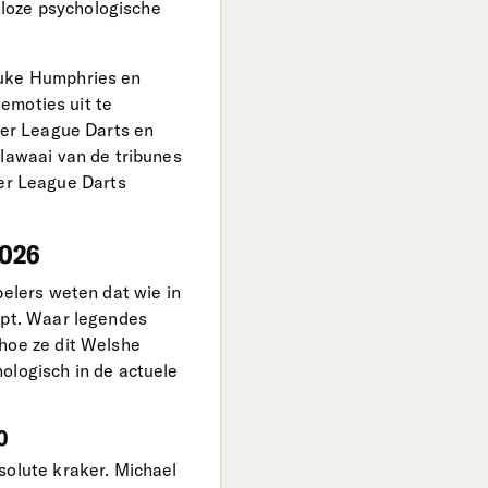
loze psychologische
uke Humphries en
 emoties uit te
ier League Darts en
 lawaai van de tribunes
er League Darts
2026
pelers weten dat wie in
opt. Waar legendes
 hoe ze dit Welshe
ologisch in de actuele
0
solute kraker. Michael