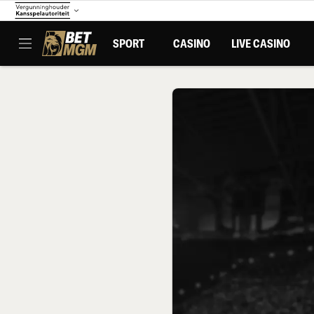
SPORT
CASINO
LIVE CASINO