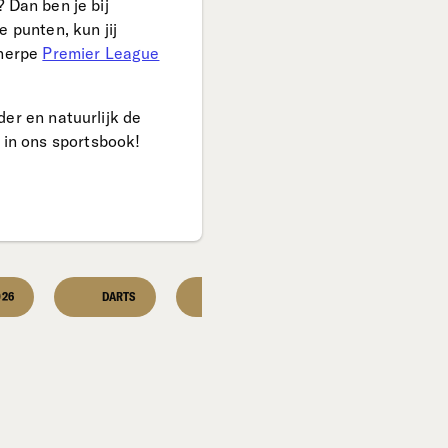
 Dan ben je bij
 punten, kun jij
cherpe
Premier League
er en natuurlijk de
in ons sportsbook!
026
DARTS
WEDGIDS