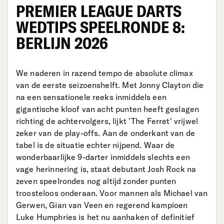
PREMIER LEAGUE DARTS
WEDTIPS SPEELRONDE 8:
BERLIJN 2026
We naderen in razend tempo de absolute climax
van de eerste seizoenshelft. Met Jonny Clayton die
na een sensationele reeks inmiddels een
gigantische kloof van acht punten heeft geslagen
richting de achtervolgers, lijkt 'The Ferret' vrijwel
zeker van de play-offs. Aan de onderkant van de
tabel is de situatie echter nijpend. Waar de
wonderbaarlijke 9-darter inmiddels slechts een
vage herinnering is, staat debutant Josh Rock na
zeven speelrondes nog altijd zonder punten
troosteloos onderaan. Voor mannen als Michael van
Gerwen, Gian van Veen en regerend kampioen
Luke Humphries is het nu aanhaken of definitief