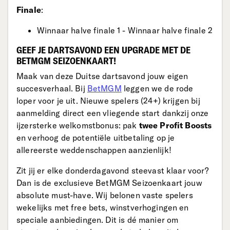
Finale
:
Winnaar halve finale 1 - Winnaar halve finale 2
GEEF JE DARTSAVOND EEN UPGRADE MET DE
BETMGM SEIZOENKAART!
Maak van deze Duitse dartsavond jouw eigen
succesverhaal. Bij
BetMGM
leggen we de rode
loper voor je uit. Nieuwe spelers (24+) krijgen bij
aanmelding direct een vliegende start dankzij onze
ijzersterke welkomstbonus: pak
twee Profit Boosts
en verhoog de potentiële uitbetaling op je
allereerste weddenschappen aanzienlijk!
Zit jij er elke donderdagavond steevast klaar voor?
Dan is de exclusieve BetMGM Seizoenkaart jouw
absolute must-have. Wij belonen vaste spelers
wekelijks met free bets, winstverhogingen en
speciale aanbiedingen. Dit is dé manier om