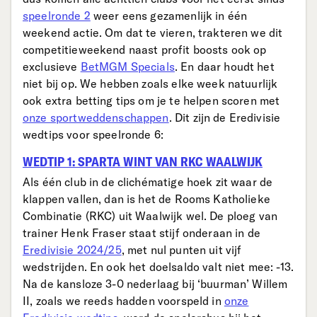
speelronde 2
weer eens gezamenlijk in één
weekend actie. Om dat te vieren, trakteren we dit
competitieweekend naast profit boosts ook op
exclusieve
BetMGM Specials
. En daar houdt het
niet bij op. We hebben zoals elke week natuurlijk
ook extra betting tips om je te helpen scoren met
onze sportweddenschappen
. Dit zijn de Eredivisie
wedtips voor speelronde 6:
WEDTIP 1: SPARTA WINT VAN RKC WAALWIJK
Als één club in de clichématige hoek zit waar de
klappen vallen, dan is het de Rooms Katholieke
Combinatie (RKC) uit Waalwijk wel. De ploeg van
trainer Henk Fraser staat stijf onderaan in de
Eredivisie 2024/25
, met nul punten uit vijf
wedstrijden. En ook het doelsaldo valt niet mee: -13.
Na de kansloze 3-0 nederlaag bij ‘buurman’ Willem
II, zoals we reeds hadden voorspeld in
onze