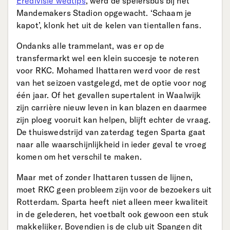
Eredivisie wedtips
, werd de spelersbus bij het
Mandemakers Stadion opgewacht. ‘Schaam je
kapot’, klonk het uit de kelen van tientallen fans.
Ondanks alle trammelant, was er op de
transfermarkt wel een klein succesje te noteren
voor RKC. Mohamed Ihattaren werd voor de rest
van het seizoen vastgelegd, met de optie voor nog
één jaar. Of het gevallen supertalent in Waalwijk
zijn carrière nieuw leven in kan blazen en daarmee
zijn ploeg vooruit kan helpen, blijft echter de vraag.
De thuiswedstrijd van zaterdag tegen Sparta gaat
naar alle waarschijnlijkheid in ieder geval te vroeg
komen om het verschil te maken.
Maar met of zonder Ihattaren tussen de lijnen,
moet RKC geen probleem zijn voor de bezoekers uit
Rotterdam. Sparta heeft niet alleen meer kwaliteit
in de gelederen, het voetbalt ook gewoon een stuk
makkelijker. Bovendien is de club uit Spangen dit