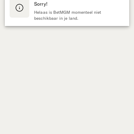
Sorry!
Helaas is BetMGM momenteel niet
beschikbaar in je land.
Aangeboden door
SPORT WEDDEN
CASINO
Live Wedden
Gokkasten
Voetbal
Populair
Darts
Nieuwe Gokkasten
Tennis
Vegas