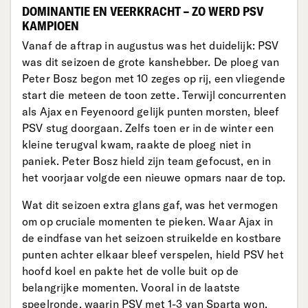
DOMINANTIE EN VEERKRACHT – ZO WERD PSV
KAMPIOEN
Vanaf de aftrap in augustus was het duidelijk: PSV
was dit seizoen de grote kanshebber. De ploeg van
Peter Bosz begon met 10 zeges op rij, een vliegende
start die meteen de toon zette. Terwijl concurrenten
als Ajax en Feyenoord gelijk punten morsten, bleef
PSV stug doorgaan. Zelfs toen er in de winter een
kleine terugval kwam, raakte de ploeg niet in
paniek. Peter Bosz hield zijn team gefocust, en in
het voorjaar volgde een nieuwe opmars naar de top.
Wat dit seizoen extra glans gaf, was het vermogen
om op cruciale momenten te pieken. Waar Ajax in
de eindfase van het seizoen struikelde en kostbare
punten achter elkaar bleef verspelen, hield PSV het
hoofd koel en pakte het de volle buit op de
belangrijke momenten. Vooral in de laatste
speelronde, waarin PSV met 1-3 van Sparta won,