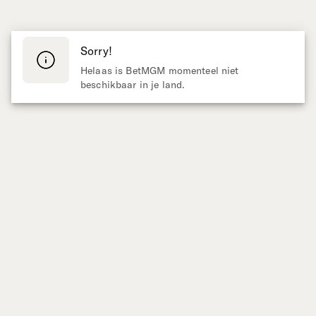
Sorry!
Helaas is BetMGM momenteel niet
beschikbaar in je land.
Aangeboden door
SPORT WEDDEN
CASINO
Live Wedden
Gokkasten
Voetbal
Populair