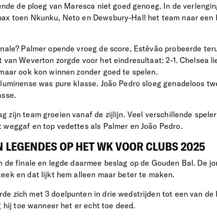
 kende de ploeg van Maresca niet goed genoeg. In de verlengi
max toen Nkunku, Neto en Dewsbury-Hall het team naar een h
inale? Palmer opende vroeg de score, Estêvão probeerde teru
 van Weverton zorgde voor het eindresultaat: 2-1. Chelsea lie
 maar ook kon winnen zonder goed te spelen.
Fluminense was pure klasse. João Pedro sloeg genadeloos tw
asse.
zijn team groeien vanaf de zijlijn. Veel verschillende spele
 weggaf en top vedettes als Palmer en João Pedro.
 LEGENDES OP HET WK VOOR CLUBS 2025
n de finale en legde daarmee beslag op de Gouden Bal. De jon
eek en dat lijkt hem alleen maar beter te maken.
e zich met 3 doelpunten in drie wedstrijden tot een van de 
g hij toe wanneer het er echt toe deed.