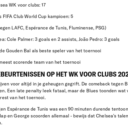
sea WK voor clubs: 17
s FIFA Club World Cup kampioen: 5
(tegen LAFC, Espérance de Tunis, Fluminense, PSG)
a: Cole Palmer: 3 goals en 2 assists, João Pedro: 3 goals
de Gouden Bal als beste speler van het toernooi
meest scorende team van het toernooi
EBEURTENISSEN OP HET WK VOOR CLUBS 20
en voor altijd in je geheugen gegrift. De comeback tegen B
en. Een late penalty leek fataal, maar de Blues toonden wat
rest van het toernooi.
gen Espérance de Tunis was een 90 minuten durende tentoons
lap en George scoorden allemaal - bewijs dat Chelsea's talent
n.