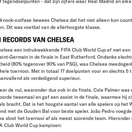
jf tegendoelpunten - dat zijn cijfers waar Real Madrid en elke
 knock-outfase bewees Chelsea dat het niet alleen kon coun
en. Dit was voetbal van de allerhoogste klasse.
N RECORDS VAN CHELSEA
 Chelsea een indrukwekkende FIFA Club World Cup af met een
aint-Germain in de finale in East Rutherford. Ondanks slecht
heid (80% tegenover 90% van PSG), was Chelsea meedogenlo
ele toernooi. Met in totaal 17 doelpunten voor en slechts 5 t
aanvallend als verdedigend superieur.
eer de nul, waaronder dus ook in de finale. Cole Palmer was 
coorde tweemaal en gaf een assist in de finale, waarmee hij zij
ls bracht. Dat is het hoogste aantal van alle spelers op het 
nd met de Gouden Bal voor beste speler. João Pedro voegde 
ea sloot het toernooi af als meest scorende team. Hieronder
IFA Club World Cup kampioen: