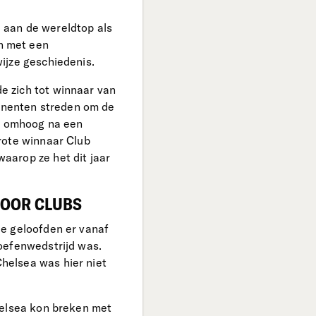
d aan de wereldtop als
n met een
ijze geschiedenis.
e zich tot winnaar van
tinenten streden om de
ee omhoog na een
rote winnaar Club
aarop ze het dit jaar
VOOR CLUBS
e geloofden er vanaf
oefenwedstrijd was.
helsea was hier niet
helsea kon breken met