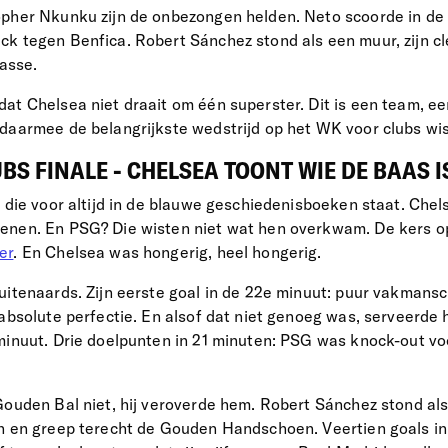
opher Nkunku zijn de onbezongen helden. Neto scoorde in d
k tegen Benfica. Robert Sánchez stond als een muur, zijn cle
lasse.
at Chelsea niet draait om één superster. Dit is een team, ee
daarmee de belangrijkste wedstrijd op het WK voor clubs wis
BS FINALE - CHELSEA TOONT WIE DE BAAS I
m die voor altijd in de blauwe geschiedenisboeken staat. Chel
enen. En PSG? Die wisten niet wat hen overkwam. De kers o
er
. En Chelsea was hongerig, heel hongerig.
uitenaards. Zijn eerste goal in de 22e minuut: puur vakmans
 absolute perfectie. En alsof dat niet genoeg was, serveerde 
minuut. Drie doelpunten in 21 minuten: PSG was knock-out vo
Gouden Bal niet, hij veroverde hem. Robert Sánchez stond a
n en greep terecht de Gouden Handschoen. Veertien goals in 