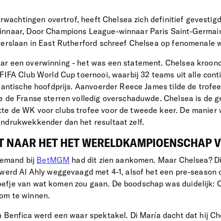
verwachtingen overtrof, heeft Chelsea zich definitief gevestig
innaar, Door Champions League-winnaar Paris Saint-Germai
verslaan in East Rutherford schreef Chelsea op fenomenale w
ar een overwinning - het was een statement. Chelsea kroond
 FIFA Club World Cup toernooi, waarbij 32 teams uit alle con
igantische hoofdprijs. Aanvoerder Reece James tilde de trof
e de Franse sterren volledig overschaduwde. Chelsea is de g
e de WK voor clubs trofee voor de tweede keer. De manier w
ndrukwekkender dan het resultaat zelf.
HT NAAR HET HET WERELDKAMPIOENSCHAP 
niemand bij
BetMGM
had dit zien aankomen. Maar Chelsea? Di
 werd Al Ahly weggevaagd met 4-1, alsof het een pre-season 
efje van wat komen zou gaan. De boodschap was duidelijk: C
om te winnen.
n Benfica werd een waar spektakel. Di María dacht dat hij C