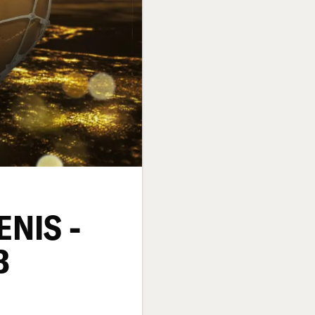
NIS -
B