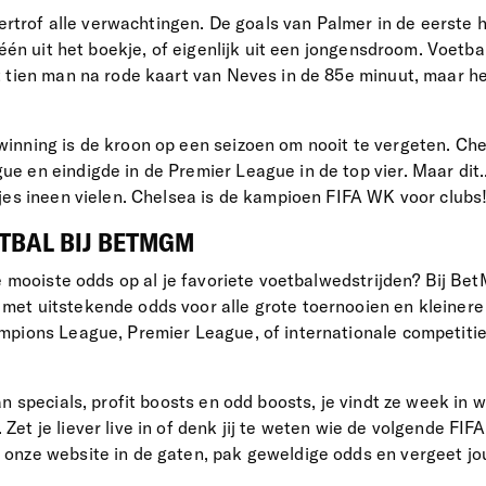
vertrof alle verwachtingen. De goals van Palmer in de eerste h
 één uit het boekje, of eigenlijk uit een jongensdroom. Voetbal 
 tien man na rode kaart van Neves in de 85e minuut, maar h
nning is de kroon op een seizoen om nooit te vergeten. Che
 en eindigde in de Premier League in de top vier. Maar dit..
jes ineen vielen. Chelsea is de kampioen FIFA WK voor clubs
TBAL BIJ BETMGM
de mooiste odds op al je favoriete voetbalwedstrijden? Bij Be
t uitstekende odds voor alle grote toernooien en kleinere 
pions League, Premier League, of internationale competitie
n specials, profit boosts en odd boosts, je vindt ze week in we
. Zet je liever live in of denk jij te weten wie de volgende FI
onze website in de gaten, pak geweldige odds en vergeet j