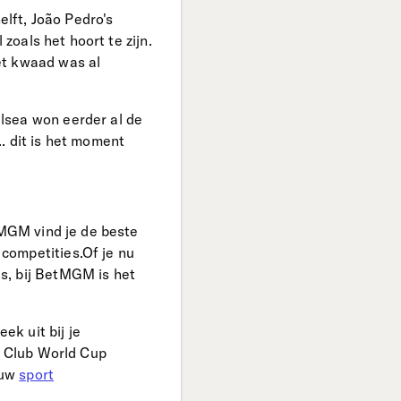
elft, João Pedro's
zoals het hoort te zijn.
et kwaad was al
lsea won eerder al de
. dit is het moment
!
tMGM vind je de beste
competities.Of je nu
s, bij BetMGM is het
ek uit bij je
FA Club World Cup
ouw
sport