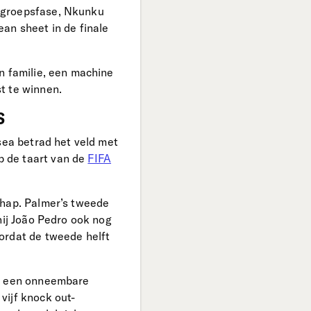
e groepsfase, Nkunku
an sheet in de finale
n familie, een machine
t te winnen.
S
sea betrad het veld met
p de taart van de
FIFA
chap. Palmer’s tweede
hij João Pedro ook nog
ordat de tweede helft
ls een onneembare
vijf knock out-