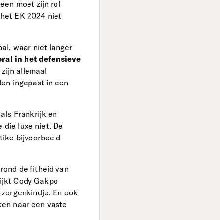
een moet zijn rol
 het EK 2024 niet
al, waar niet langer
oral in het defensieve
 zijn allemaal
den ingepast in een
als Frankrijk en
 die luxe niet. De
tike bijvoorbeeld
rond de fitheid van
lijkt Cody Gakpo
 zorgenkindje. En ook
eken naar een vaste