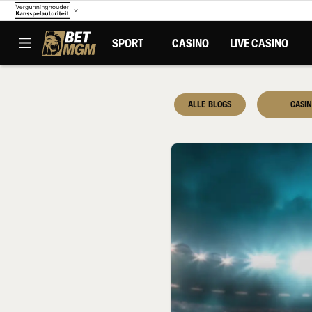
SPORT
CASINO
LIVE CASINO
ALLE BLOGS
CASI