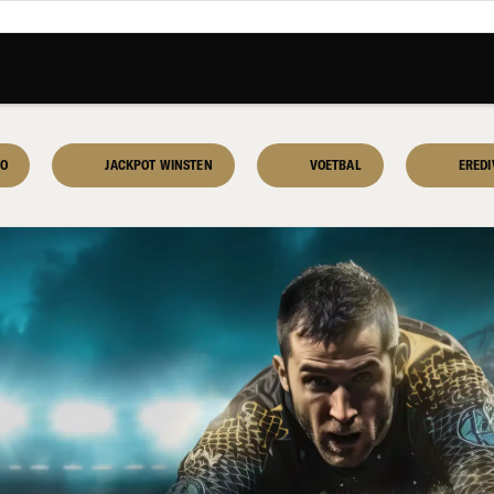
NO
JACKPOT WINSTEN
VOETBAL
EREDI