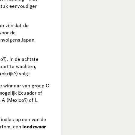
 stuk eenvoudiger
r zijn dat de
 voor de
eenvolgens Japan
?). In de achtste
kaart te wachten,
nkrijk?) volgt.
de winnaar van groep C
(mogelijk Ecuador of
 A (Mexico?) of L
finales op een van de
Kortom, een
loodzwaar