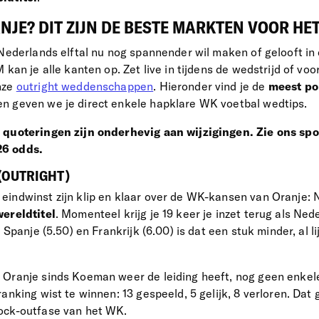
JE? DIT ZIJN DE BESTE MARKTEN VOOR HET
 Nederlands elftal nu nog spannender wil maken of gelooft i
 kan je alle kanten op. Zet live in tijdens de wedstrijd of voo
nze
outright weddenschappen
. Hieronder vind je de
meest po
n geven we je direct enkele hapklare WK voetbal wedtips.
 quoteringen zijn onderhevig aan wijzigingen. Zie ons sp
26 odds.
(OUTRIGHT)
indwinst zijn klip en klaar over de WK-kansen van Oranje: 
wereldtitel
. Momenteel krijg je 19 keer je inzet terug als Ne
 Spanje (5.50) en Frankrijk (6.00) is dat een stuk minder, al l
Oranje sinds Koeman weer de leiding heeft, nog geen enkele
anking wist te winnen: 13 gespeeld, 5 gelijk, 8 verloren. Dat 
ock-outfase van het WK.