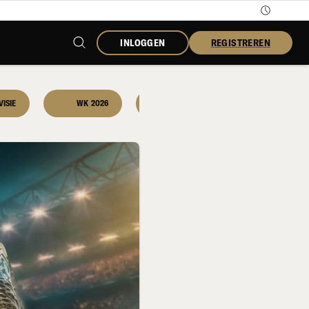
INLOGGEN
REGISTREREN
VISIE
WK 2026
DARTS
WEDGIDS