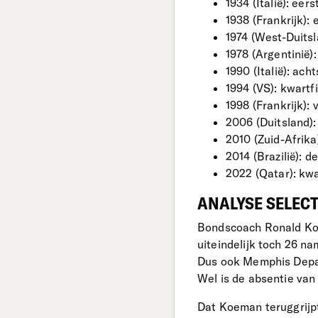
1934 (Italië): eer
1938 (Frankrijk):
1974 (West-Duitsla
1978 (Argentinië):
1990 (Italië): acht
1994 (VS): kwartf
1998 (Frankrijk): 
2006 (Duitsland):
2010 (Zuid-Afrika)
2014 (Brazilië): d
2022 (Qatar): kwa
ANALYSE SELECT
Bondscoach Ronald Koem
uiteindelijk toch 26 n
Dus ook Memphis Depay 
Wel is de absentie van
Dat Koeman teruggrijpt 