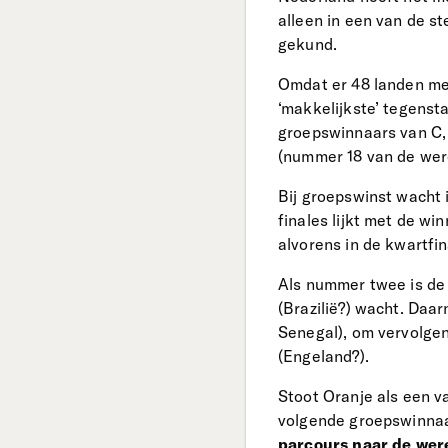
alleen in een van de s
gekund.
Omdat er 48 landen mee
‘makkelijkste’ tegensta
groepswinnaars van C, 
(nummer 18 van de were
Bij groepswinst wacht 
finales lijkt met de w
alvorens in de kwartfin
Als nummer twee is de 
(Brazilië?) wacht. Daar
Senegal), om vervolgen
(Engeland?).
Stoot Oranje als een v
volgende groepswinnaars
parcours naar de were