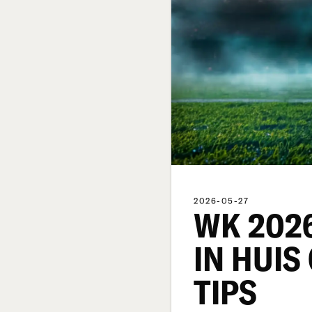
2026-05-27
WK 2026
IN HUIS
TIPS