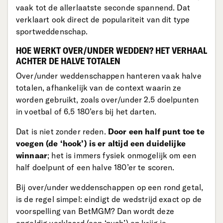
vaak tot de allerlaatste seconde spannend. Dat
verklaart ook direct de populariteit van dit type
sportweddenschap.
HOE WERKT OVER/UNDER WEDDEN? HET VERHAAL
ACHTER DE HALVE TOTALEN
Over/under weddenschappen hanteren vaak halve
totalen, afhankelijk van de context waarin ze
worden gebruikt, zoals over/under 2.5 doelpunten
in voetbal of 6.5 180’ers bij het darten.
Dat is niet zonder reden.
Door een half punt toe te
voegen (de ‘hook’) is er altijd een duidelijke
winnaar
; het is immers fysiek onmogelijk om een
half doelpunt of een halve 180’er te scoren.
Bij over/under weddenschappen op een rond getal,
is de regel simpel: eindigt de wedstrijd exact op de
voorspelling van BetMGM? Dan wordt deze
ongeldig verklaard (een ‘push’) en krijg je