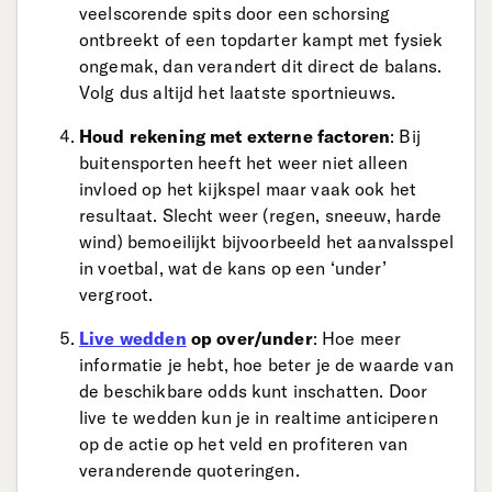
veelscorende spits door een schorsing
ontbreekt of een topdarter kampt met fysiek
ongemak, dan verandert dit direct de balans.
Volg dus altijd het laatste sportnieuws.
Houd rekening met externe factoren
: Bij
buitensporten heeft het weer niet alleen
invloed op het kijkspel maar vaak ook het
resultaat. Slecht weer (regen, sneeuw, harde
wind) bemoeilijkt bijvoorbeeld het aanvalsspel
in voetbal, wat de kans op een ‘under’
vergroot.
Live wedden
op over/under
: Hoe meer
informatie je hebt, hoe beter je de waarde van
de beschikbare odds kunt inschatten. Door
live te wedden kun je in realtime anticiperen
op de actie op het veld en profiteren van
veranderende quoteringen.