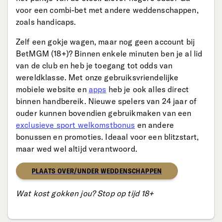
voor een combi-bet met andere weddenschappen,
zoals handicaps.
Zelf een gokje wagen, maar nog geen account bij
BetMGM (18+)? Binnen enkele minuten ben je al lid
van de club en heb je toegang tot odds van
wereldklasse. Met onze gebruiksvriendelijke
mobiele website en
apps
heb je ook alles direct
binnen handbereik. Nieuwe spelers van 24 jaar of
ouder kunnen bovendien gebruikmaken van een
exclusieve sport welkomstbonus
en andere
bonussen en promoties. Ideaal voor een blitzstart,
maar wed wel altijd verantwoord.
PLAATS OVER/UNDER WEDDENSCHAPPEN
Wat kost gokken jou? Stop op tijd 18+