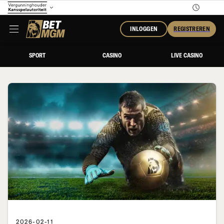
INLOGGEN
REGISTREREN
SPORT
CASINO
LIVE CASINO
2026-02-11