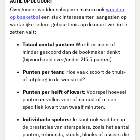
ACTIE OP DE COURT
Over/under weddenschappen maken ook
wedden
op basketbal
een stuk interessanter, aangezien op
werkelijke iedere gebeurtenis op de court wel in te
zetten valt:
Totaal aantal punten:
Wordt er meer of
minder gescoord dan de bookmaker denkt
(bijvoorbeeld over/under 215.5 punten).
Punten per team:
Hoe vaak scoort de thuis-
of uitploeg in de wedstrijd?
Punten per helft of kwart:
Voorspel hoeveel
punten er vallen voor of na rust of in een
specifiek kwart van twaalf minuten.
Individuele spelers:
Je kunt ook wedden op
de prestaties van sterspelers, zoals het aantal
punten, rebounds, steals, blocks of assists die