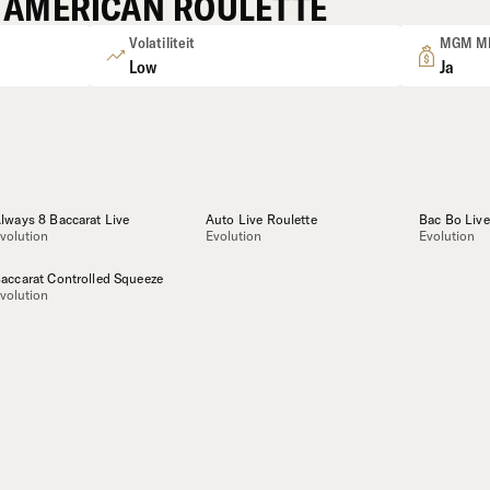
 AMERICAN ROULETTE
Volatiliteit
MGM MI
Low
Ja
lways 8 Baccarat Live
Auto Live Roulette
Bac Bo Live
volution
Evolution
Evolution
accarat Controlled Squeeze
volution