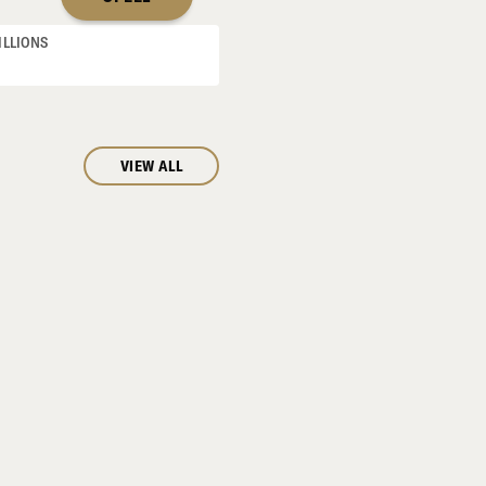
LLIONS
VIEW ALL