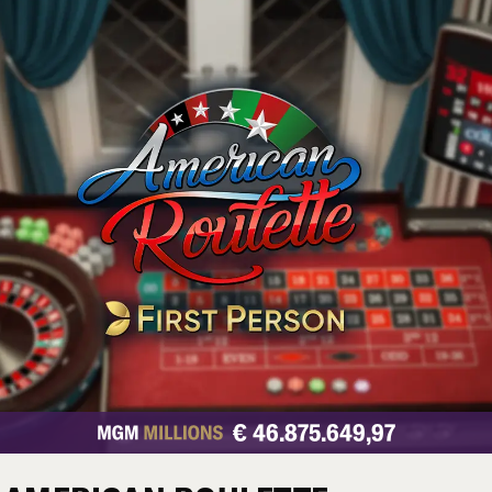
€ 46.875.649,97